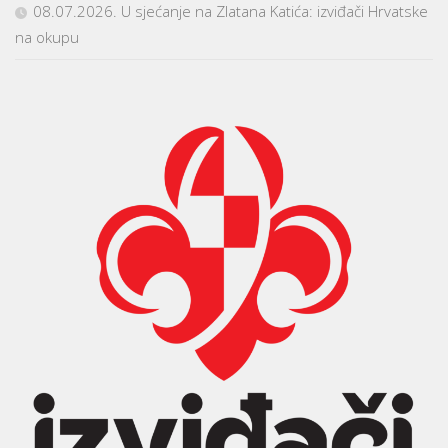
08.07.2026. U sjećanje na Zlatana Katića: izviđači Hrvatske
na okupu