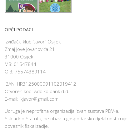
OPĆI PODACI
Izviđački klub “Javor” Osijek
Zmaj Jove Jovanovića 21
31000 Osijek
MB: 01547844
OIB: 75574389114
IBAN: HR3125000091102019412
Otvoren kod: Addiko bank d.d.
E-mail:
ikjavor@gmail.com
Udruga je neprofitna organizacija izvan sustava PDV-a.
Sukladno Statutu, ne obavlja gospodarsku djelatnost i nije
obveznik fiskalizacije.