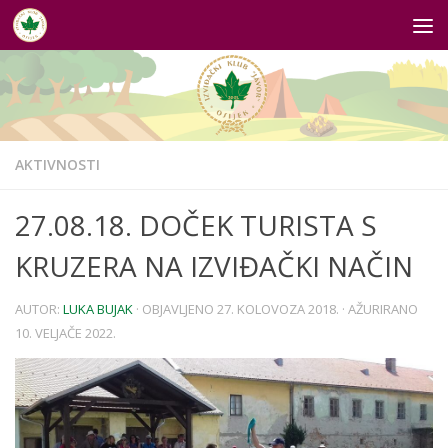
Skip to content
AKTIVNOSTI
27.08.18. DOČEK TURISTA S
KRUZERA NA IZVIĐAČKI NAČIN
AUTOR:
LUKA BUJAK
· OBJAVLJENO
27. KOLOVOZA 2018.
· AŽURIRANO
10. VELJAČE 2022.