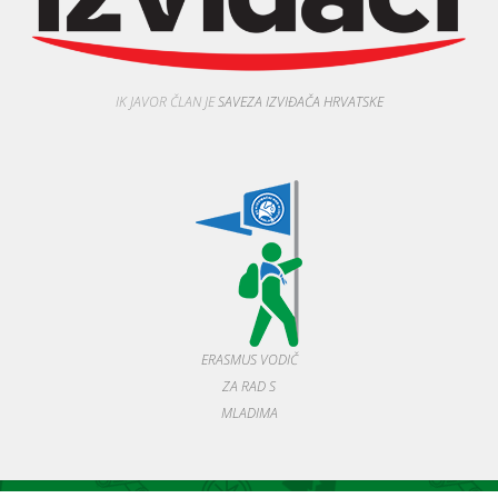
IK JAVOR ČLAN JE
SAVEZA IZVIĐAČA HRVATSKE
ERASMUS VODIČ
ZA RAD S
MLADIMA