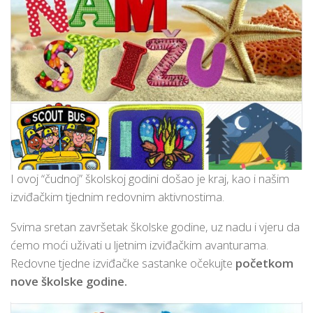
I ovoj “čudnoj” školskoj godini došao je kraj, kao i našim
izviđačkim tjednim redovnim aktivnostima.
Svima sretan završetak školske godine, uz nadu i vjeru da
ćemo moći uživati u ljetnim izviđačkim avanturama.
Redovne tjedne izviđačke sastanke očekujte
početkom
nove školske godine.