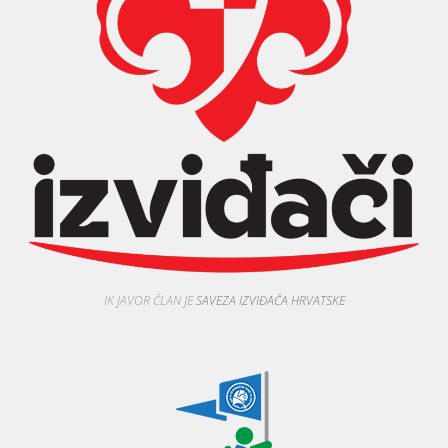
IK JAVOR ČLAN JE
SAVEZA IZVIĐAČA HRVATSKE