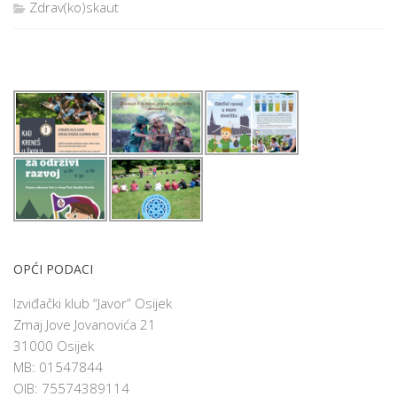
Zdrav(ko)skaut
OPĆI PODACI
Izviđački klub “Javor” Osijek
Zmaj Jove Jovanovića 21
31000 Osijek
MB: 01547844
OIB: 75574389114