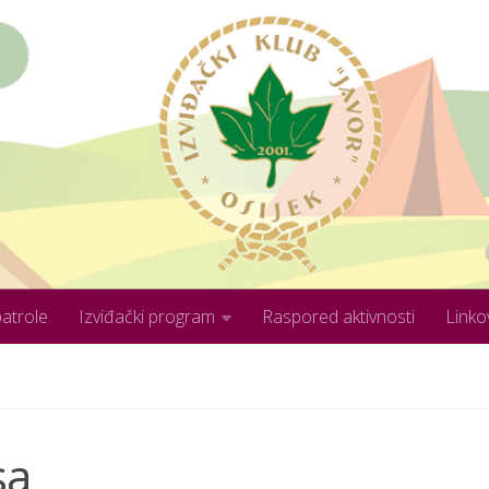
patrole
Izviđački program
Raspored aktivnosti
Linko
sa