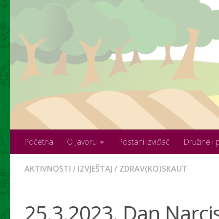
Skip to content
Početna
O Javoru
Postani izviđač
Družine i 
AKTIVNOSTI
/
IZVJEŠTAJ
/
ZDRAV(KO)SKAUT
25.3.2023. Dan Narci