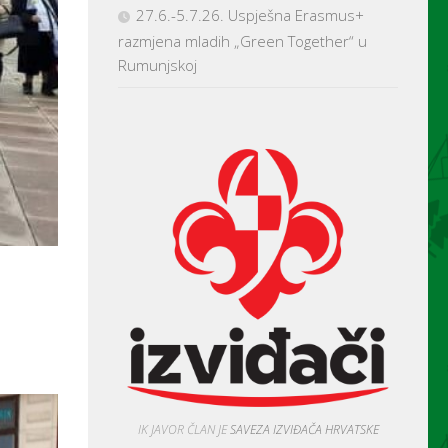
27.6.-5.7.26. Uspješna Erasmus+
razmjena mladih „Green Together“ u
Rumunjskoj
IK JAVOR ČLAN JE
SAVEZA IZVIĐAČA HRVATSKE