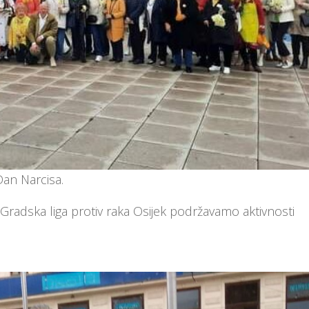
an Narcisa.
Gradska liga protiv raka Osijek podržavamo aktivnosti