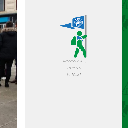
ERASMUS VODIČ
ZA RAD S
MLADIMA