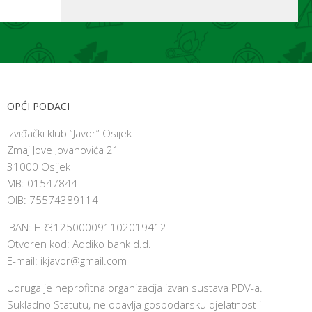
OPĆI PODACI
Izviđački klub “Javor” Osijek
Zmaj Jove Jovanovića 21
31000 Osijek
MB: 01547844
OIB: 75574389114
IBAN: HR3125000091102019412
Otvoren kod: Addiko bank d.d.
E-mail:
ikjavor@gmail.com
Udruga je neprofitna organizacija izvan sustava PDV-a.
Sukladno Statutu, ne obavlja gospodarsku djelatnost i