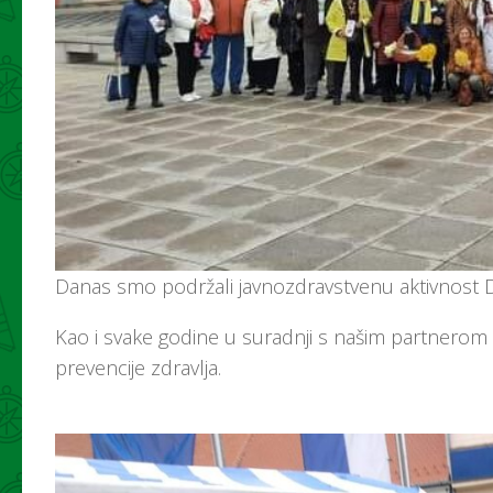
Danas smo podržali javnozdravstvenu aktivnost D
Kao i svake godine u suradnji s našim partnerom 
prevencije zdravlja.