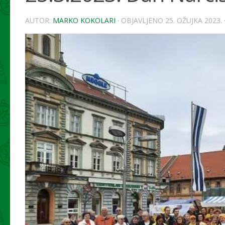
AUTOR:
MARKO KOKOLARI
· OBJAVLJENO
25. OŽUJKA 2023.