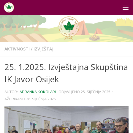
Skip to content
AKTIVNOSTI
/
IZVJEŠTAJ
25. 1.2025. Izvještajna Skupština
IK Javor Osijek
AUTOR:
JADRANKA KOKOLARI
· OBJAVLJENO
25. SIJEČNJA 2025.
·
AŽURIRANO
26. SIJEČNJA 2025.