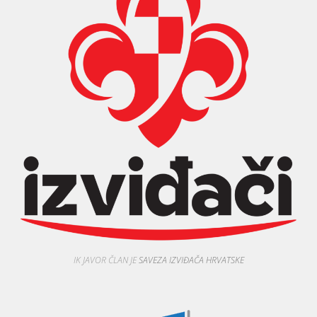
IK JAVOR ČLAN JE
SAVEZA IZVIĐAČA HRVATSKE