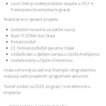
Lovro Zelić je voditelj izviđačke skupine u OŠ F. K.
Frankopana (izvannastavna grupa)
Realizirali smo sljedeće projekte:
Izviđačkim koracima za održivi razvoj
Budi i Ti ZDRAV (ko) Skaut
Postani izviđač
23. Festival izviđačkih pjesama Osijek
Izviđački dan u dječjem kampu u Općini Andrijaševci
Izviđački kamp u Općini Ernestinovo
Hvala svima koji su dali svoj financijski i drugi doprinos
realizaciji naših projektnih i programskih aktivnosti.
“Suma” podaci za 2024. po grupi / vrsti aktivnosti u
brojkama: