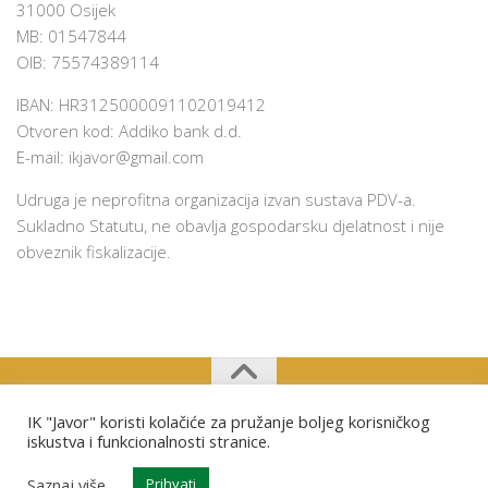
31000 Osijek
MB: 01547844
OIB: 75574389114
IBAN: HR3125000091102019412
Otvoren kod: Addiko bank d.d.
E-mail:
ikjavor@gmail.com
Udruga je neprofitna organizacija izvan sustava PDV-a.
Sukladno Statutu, ne obavlja gospodarsku djelatnost i nije
obveznik fiskalizacije.
IK "Javor" koristi kolačiće za pružanje boljeg korisničkog
Izviđački klub "Javor" Osijek © 2026. Sva prava pridržana.
iskustva i funkcionalnosti stranice.
Saznaj više
Prihvati