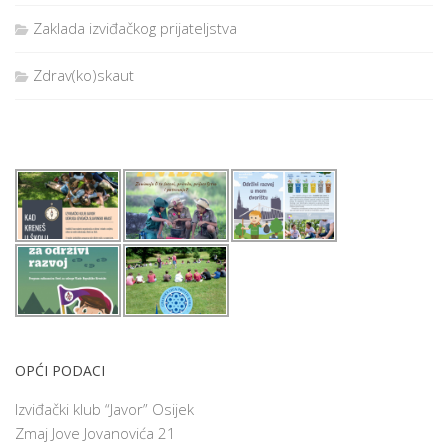
Zaklada izviđačkog prijateljstva
Zdrav(ko)skaut
OPĆI PODACI
Izviđački klub “Javor” Osijek
Zmaj Jove Jovanovića 21