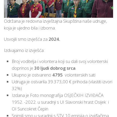
Održana je redovna izvještajna Skupština naše udruge,
koja je ujedno bila i izborna.
Usvojili smo izvješća za
2024.
Izdvajamo iz izvješća:
Broj voditelja i volontera koji su dali svoj volonterski
doprinos je
30 ljudi dobrog srca
.
Ukupno je ostvareno
4795
volonterskih sati
Udruga je ostvarila 39.373,00 € prihoda (vlastiti izvori
32%)
Izdana je Foto monografija OSJEČKIH IZVIĐAČA
1952. -2022. u suradnji s UI Slavonski hrast Osijek i
OI Suncokret Čepin
Snimili smo u suradnji s STV 10 emisija o izviđačima