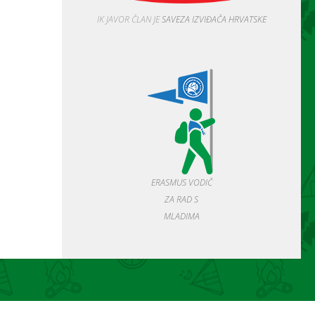
IK JAVOR ČLAN JE
SAVEZA IZVIĐAČA HRVATSKE
ERASMUS VODIČ
ZA RAD S
MLADIMA