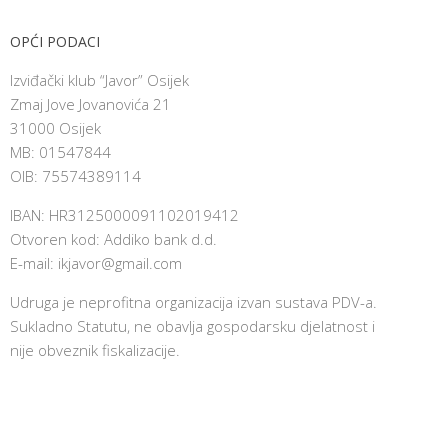
OPĆI PODACI
Izviđački klub “Javor” Osijek
Zmaj Jove Jovanovića 21
31000 Osijek
MB: 01547844
OIB: 75574389114
IBAN: HR3125000091102019412
Otvoren kod: Addiko bank d.d.
E-mail:
ikjavor@gmail.com
Udruga je neprofitna organizacija izvan sustava PDV-a.
Sukladno Statutu, ne obavlja gospodarsku djelatnost i
nije obveznik fiskalizacije.