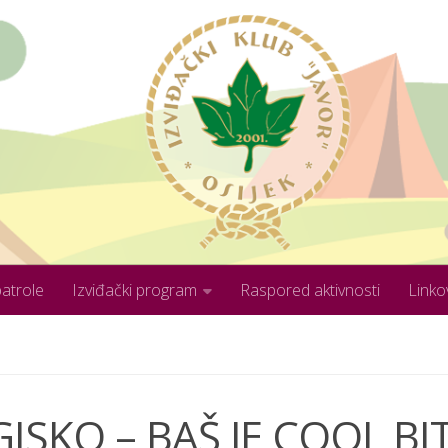
patrole
Izviđački program
Raspored aktivnosti
Linko
 GISKO – BAŠ JE COOL BIT