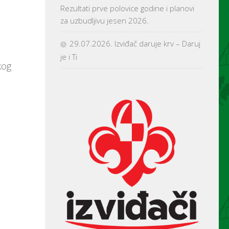
Rezultati prve polovice godine i planovi
za uzbudljivu jesen 2026.
29.07.2026. Izviđač daruje krv – Daruj
je i Ti
kog