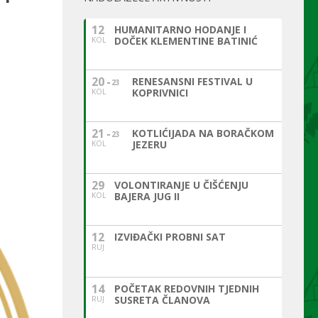
12
HUMANITARNO HODANJE I
DOČEK KLEMENTINE BATINIĆ
KOL
20
RENESANSNI FESTIVAL U
23
KOPRIVNICI
KOL
21
KOTLIĆIJADA NA BORAČKOM
23
JEZERU
KOL
29
VOLONTIRANJE U ČIŠĆENJU
BAJERA JUG II
KOL
12
IZVIĐAČKI PROBNI SAT
RUJ
14
POČETAK REDOVNIH TJEDNIH
SUSRETA ČLANOVA
RUJ