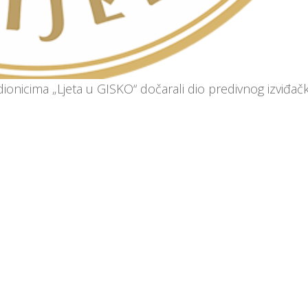
dionicima „Ljeta u GISKO“ dočarali dio predivnog izviđač