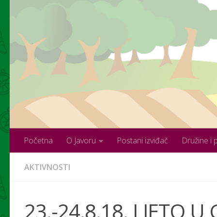
Skip to content
Početna
O Javoru
Postani izviđač
Družine i 
AKTIVNOSTI
23.-24.8.18. LJETO U