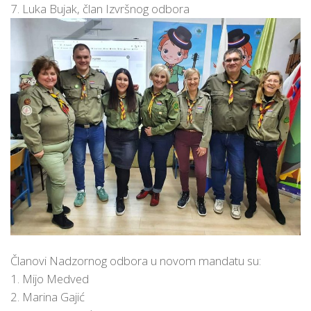
7. Luka Bujak, član Izvršnog odbora
Članovi Nadzornog odbora u novom mandatu su:
1. Mijo Medved
2. Marina Gajić