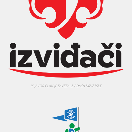
IK JAVOR ČLAN JE
SAVEZA IZVIĐAČA HRVATSKE