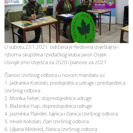
U subotu,23.1.2021. održana je Redovna izvještajna i
Izborna skupština Izviđačkog kluba Javor Osijek.
Usvojili smo izvješća za 2020.i planove za 2021.
Članovi Izvršnog odbora u novom mandatu su:
1. Jadranka Kokolari, predsjednica udruge i predsjednica
Izvršnog odbora
2. Monika Feher, dopredsjednica udruge
3. Blaženka Hap, dopredsjednica udruge
4. Jasminka Plander, tajnica i članica Izvršnog odbora
5. Veseli Kokolari, član Izvršnog odbora
6. Ljiljana Medved, članica Izvršnog odbora