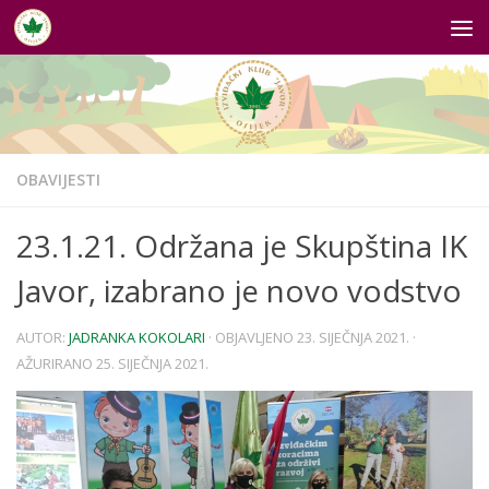
Skip to content
OBAVIJESTI
23.1.21. Održana je Skupština IK
Javor, izabrano je novo vodstvo
AUTOR:
JADRANKA KOKOLARI
· OBJAVLJENO
23. SIJEČNJA 2021.
·
AŽURIRANO
25. SIJEČNJA 2021.