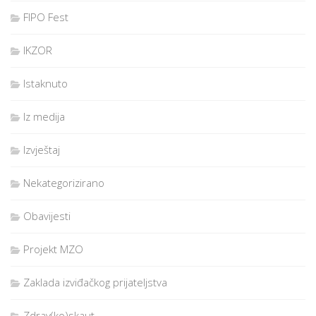
FIPO Fest
IKZOR
Istaknuto
Iz medija
Izvještaj
Nekategorizirano
Obavijesti
Projekt MZO
Zaklada izviđačkog prijateljstva
Zdrav(ko)skaut