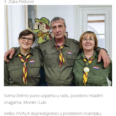
3. Zlata Petković
Svima želimo puno uspjeha u radu, posebno mladim
snagama, Moniki i Luki.
Veliko HVALA dopredsjednici u proteklom mandatu,