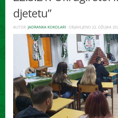
djetetu”
AUTOR:
JADRANKA KOKOLARI
· OBJAVLJENO
22. OŽUJKA 202