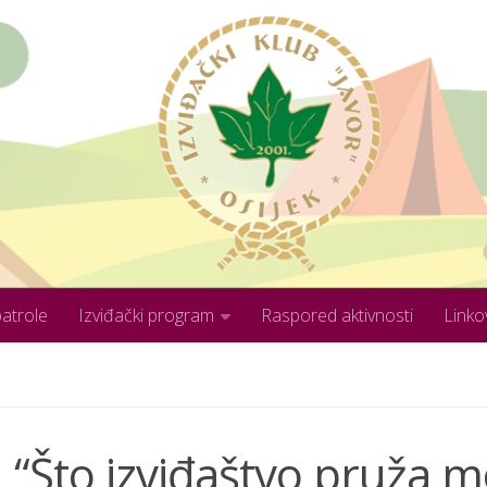
patrole
Izviđački program
Raspored aktivnosti
Linko
II “Što izviđaštvo pruža