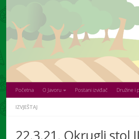
Skip to content
Početna
O Javoru
Postani izviđač
Družine i 
IZVJEŠTAJ
22.3.21. Okrugli stol 