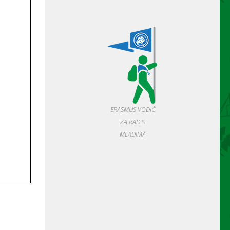
ERASMUS VODIČ
ZA RAD S
MLADIMA