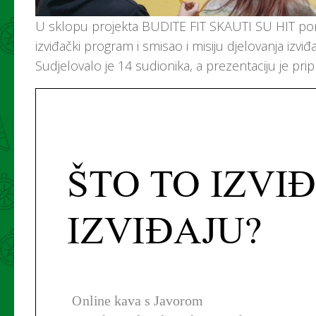
U sklopu projekta BUDITE FIT SKAUTI SU HIT ponovi
izviđački program i smisao i misiju djelovanja izviđ
Sudjelovalo je 14 sudionika, a prezentaciju je pr