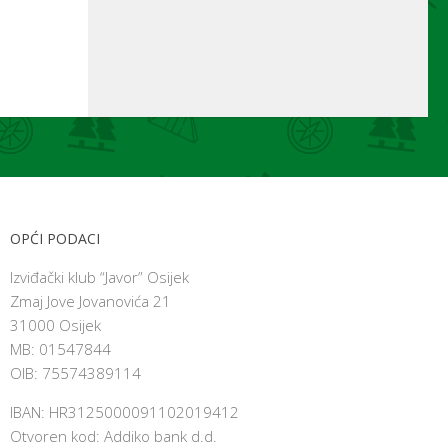
OPĆI PODACI
Izviđački klub “Javor” Osijek
Zmaj Jove Jovanovića 21
31000 Osijek
MB: 01547844
OIB: 75574389114
IBAN: HR3125000091102019412
Otvoren kod: Addiko bank d.d.