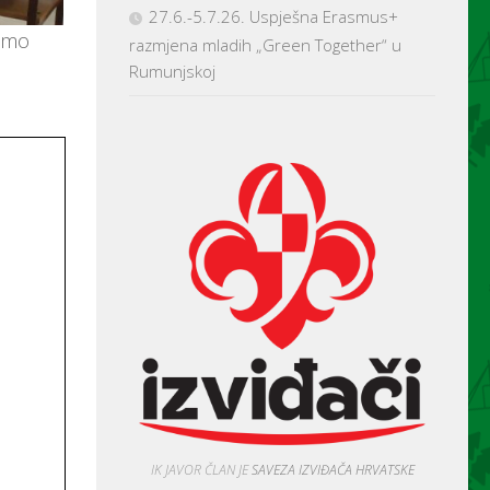
27.6.-5.7.26. Uspješna Erasmus+
žimo
razmjena mladih „Green Together“ u
Rumunjskoj
IK JAVOR ČLAN JE
SAVEZA IZVIĐAČA HRVATSKE