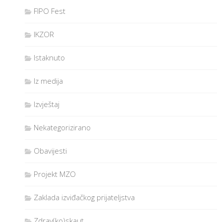
FIPO Fest
IKZOR
Istaknuto
Iz medija
Izvještaj
Nekategorizirano
Obavijesti
Projekt MZO
Zaklada izviđačkog prijateljstva
Zdrav(ko)skaut