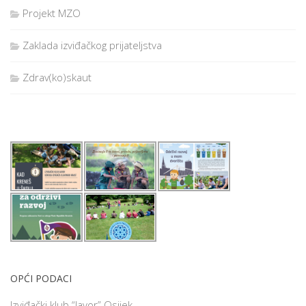
Projekt MZO
Zaklada izviđačkog prijateljstva
Zdrav(ko)skaut
OPĆI PODACI
Izviđački klub “Javor” Osijek