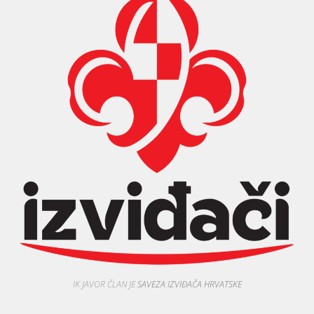
IK JAVOR ČLAN JE
SAVEZA IZVIĐAČA HRVATSKE