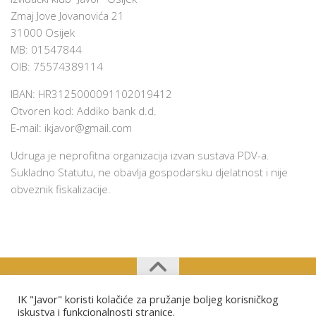
Zmaj Jove Jovanovića 21
31000 Osijek
MB: 01547844
OIB: 75574389114
IBAN: HR3125000091102019412
Otvoren kod: Addiko bank d.d.
E-mail:
ikjavor@gmail.com
Udruga je neprofitna organizacija izvan sustava PDV-a.
Sukladno Statutu, ne obavlja gospodarsku djelatnost i nije
obveznik fiskalizacije.
IK "Javor" koristi kolačiće za pružanje boljeg korisničkog
Izviđački klub "Javor" Osijek © 2026. Sva prava pridržana.
iskustva i funkcionalnosti stranice.