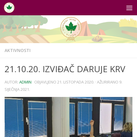
Skip to content
AKTIVNOSTI
21.10.20. IZVIĐAČ DARUJE KRV
AUTOR:
ADMIN
· OBJAVLJENO
21. LISTOPADA 2020.
· AŽURIRANO
9.
SIJEČNJA 2021.