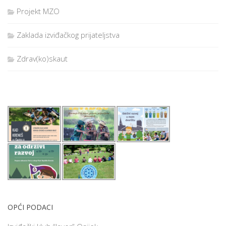
Projekt MZO
Zaklada izviđačkog prijateljstva
Zdrav(ko)skaut
OPĆI PODACI