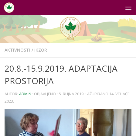
Skip to content
AKTIVNOSTI
/
IKZOR
20.8.-15.9.2019. ADAPTACIJA
PROSTORIJA
AUTOR:
ADMIN
· OBJAVLJENO
15. RUJNA 2019.
· AŽURIRANO
14. VELJAČE
2023.