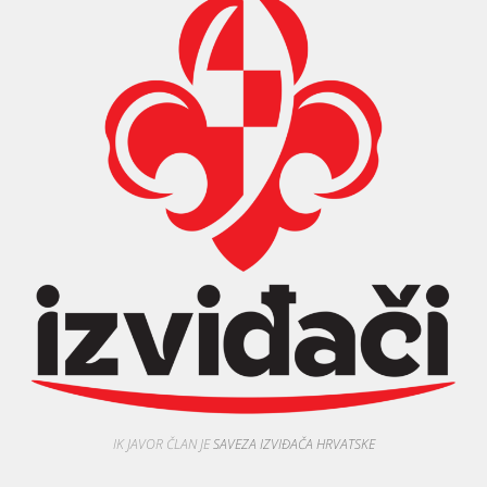
IK JAVOR ČLAN JE
SAVEZA IZVIĐAČA HRVATSKE