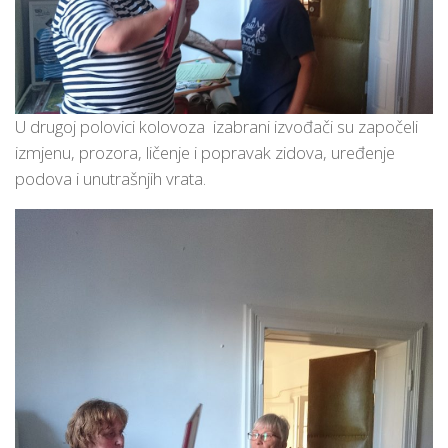
U drugoj polovici kolovoza izabrani izvođači su započeli
izmjenu, prozora, ličenje i popravak zidova, uređenje
podova i unutrašnjih vrata.