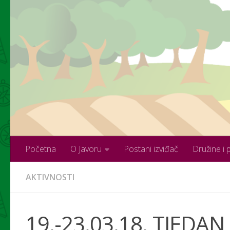
Skip to content
Početna
O Javoru
Postani izviđač
Družine i 
AKTIVNOSTI
19.-23.03.18. TJEDA