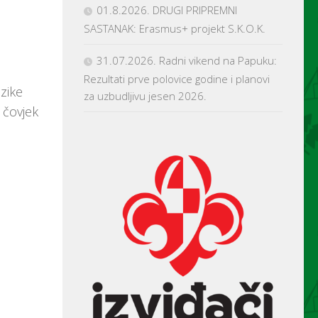
01.8.2026. DRUGI PRIPREMNI
SASTANAK: Erasmus+ projekt S.K.O.K.
31.07.2026. Radni vikend na Papuku:
Rezultati prve polovice godine i planovi
zike
za uzbudljivu jesen 2026.
i čovjek