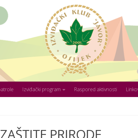
patrole
Izviđački program
Raspored aktivnosti
Linko
N ZAŠTITE PRIRODE