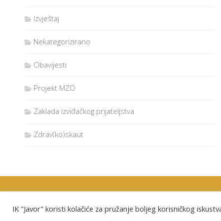
Izvještaj
Nekategorizirano
Obavijesti
Projekt MZO
Zaklada izviđačkog prijateljstva
Zdrav(ko)skaut
Izviđački klub "Javor" Osijek © 2026. Sva prava pridržana.
IK "Javor" koristi kolačiće za pružanje boljeg korisničkog iskustva