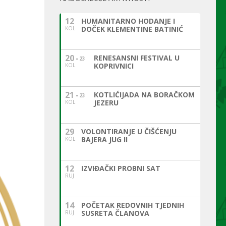
12
HUMANITARNO HODANJE I
DOČEK KLEMENTINE BATINIĆ
KOL
20
RENESANSNI FESTIVAL U
23
KOPRIVNICI
KOL
21
KOTLIĆIJADA NA BORAČKOM
23
JEZERU
KOL
29
VOLONTIRANJE U ČIŠĆENJU
BAJERA JUG II
KOL
12
IZVIĐAČKI PROBNI SAT
RUJ
14
POČETAK REDOVNIH TJEDNIH
SUSRETA ČLANOVA
RUJ