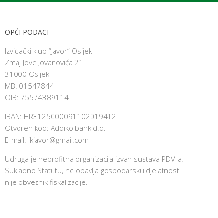
OPĆI PODACI
Izviđački klub “Javor” Osijek
Zmaj Jove Jovanovića 21
31000 Osijek
MB: 01547844
OIB: 75574389114
IBAN: HR3125000091102019412
Otvoren kod: Addiko bank d.d.
E-mail:
ikjavor@gmail.com
Udruga je neprofitna organizacija izvan sustava PDV-a.
Sukladno Statutu, ne obavlja gospodarsku djelatnost i
nije obveznik fiskalizacije.