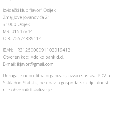
Izviđački klub “Javor” Osijek
Zmaj Jove Jovanovića 21
31000 Osijek
MB: 01547844
OIB: 75574389114
IBAN: HR3125000091102019412
Otvoren kod: Addiko bank d.d.
E-mail:
ikjavor@gmail.com
Udruga je neprofitna organizacija izvan sustava PDV-a.
Sukladno Statutu, ne obavlja gospodarsku djelatnost i
nije obveznik fiskalizacije.