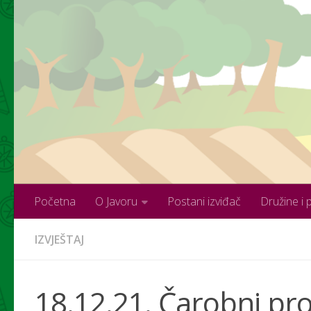
Skip to content
Početna
O Javoru
Postani izviđač
Družine i 
IZVJEŠTAJ
18.12.21. Čarobni pr