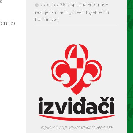
a
27.6.-5.7.26. Uspješna Erasmus+
razmjena mladih „Green Together“ u
Rumunjskoj
demije)
IK JAVOR ČLAN JE
SAVEZA IZVIĐAČA HRVATSKE