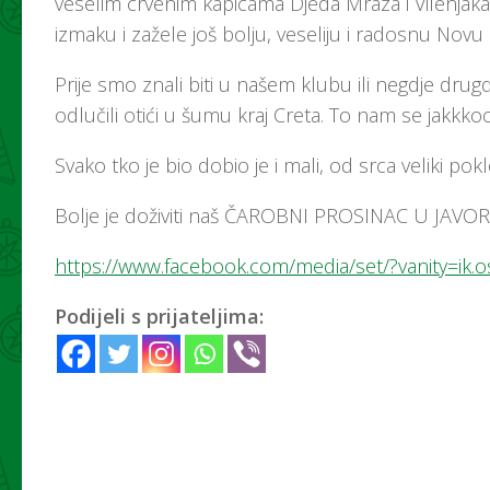
veselim crvenim kapicama Djeda Mraza i Vilenjak
izmaku i zažele još bolju, veseliju i radosnu Novu
Prije smo znali biti u našem klubu ili negdje d
odlučili otići u šumu kraj Creta. To nam se jakkk
Svako tko je bio dobio je i mali, od srca veliki p
Bolje je doživiti naš ČAROBNI PROSINAC U JAVO
https://www.facebook.com/media/set/?vanity=ik
Podijeli s prijateljima: