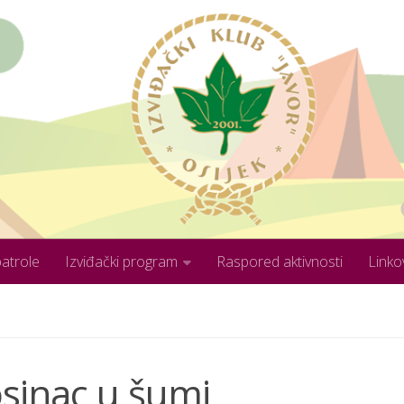
patrole
Izviđački program
Raspored aktivnosti
Linko
osinac u šumi