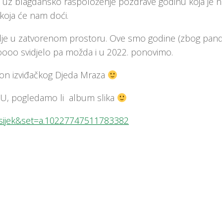
a uz blagdansko raspoloženje pozdrave godinu koja je n
 koja će nam doći.
rugdje u zatvorenom prostoru. Ove smo godine (zbog pan
ooooo svidjelo pa možda i u 2022. ponovimo.
oklon izviđačkog Djeda Mraza
RU, pogledamo li album slika
.osijek&set=a.10227747511783382