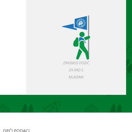
ERASMUS VODIČ
ZA RAD S
MLADIMA
OPĆI PODACI