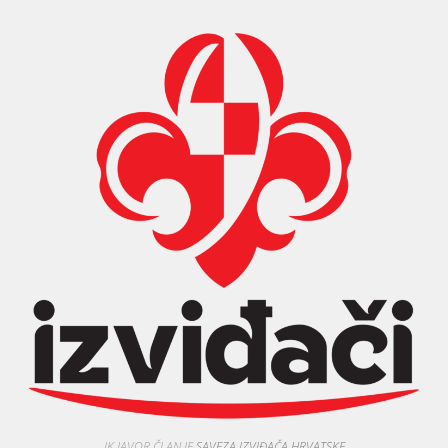
IK JAVOR ČLAN JE
SAVEZA IZVIĐAČA HRVATSKE