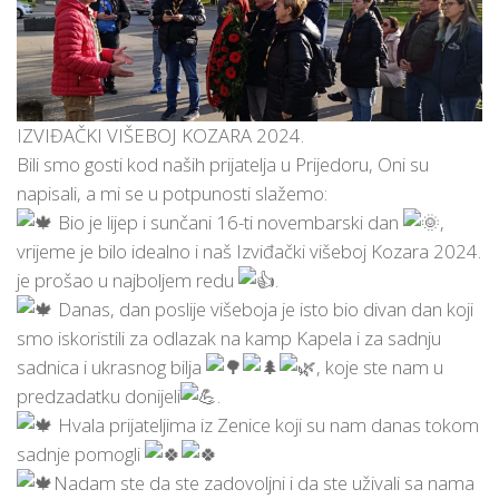
IZVIĐAČKI VIŠEBOJ KOZARA 2024.
Bili smo gosti kod naših prijatelja u Prijedoru, Oni su
napisali, a mi se u potpunosti slažemo:
Bio je lijep i sunčani 16-ti novembarski dan
,
vrijeme je bilo idealno i naš Izviđački višeboj Kozara 2024.
je prošao u najboljem redu
.
Danas, dan poslije višeboja je isto bio divan dan koji
smo iskoristili za odlazak na kamp Kapela i za sadnju
sadnica i ukrasnog bilja
, koje ste nam u
predzadatku donijeli
.
Hvala prijateljima iz Zenice koji su nam danas tokom
sadnje pomogli
Nadam ste da ste zadovoljni i da ste uživali sa nama