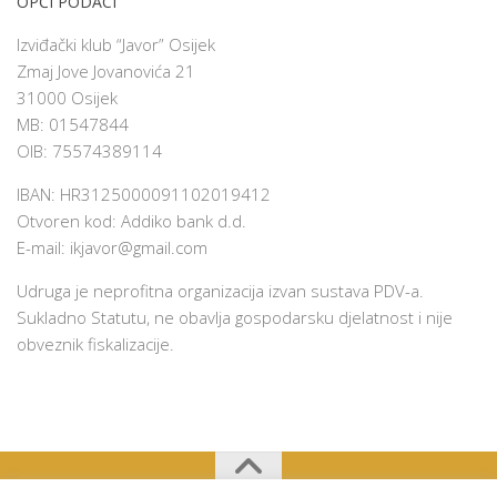
OPĆI PODACI
Izviđački klub “Javor” Osijek
Zmaj Jove Jovanovića 21
31000 Osijek
MB: 01547844
OIB: 75574389114
IBAN: HR3125000091102019412
Otvoren kod: Addiko bank d.d.
E-mail:
ikjavor@gmail.com
Udruga je neprofitna organizacija izvan sustava PDV-a.
Sukladno Statutu, ne obavlja gospodarsku djelatnost i nije
obveznik fiskalizacije.