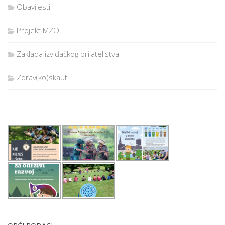
Obavijesti
Projekt MZO
Zaklada izviđačkog prijateljstva
Zdrav(ko)skaut