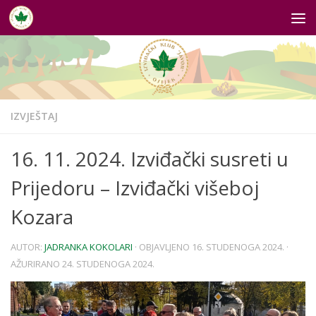
Skip to content
IZVJEŠTAJ
16. 11. 2024. Izviđački susreti u
Prijedoru – Izviđački višeboj
Kozara
AUTOR:
JADRANKA KOKOLARI
· OBJAVLJENO
16. STUDENOGA 2024.
·
AŽURIRANO
24. STUDENOGA 2024.