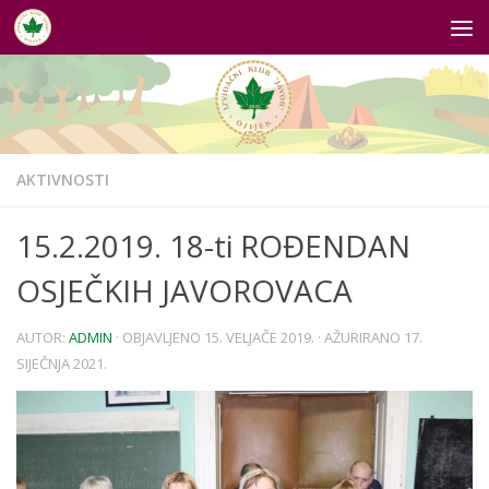
Skip to content
AKTIVNOSTI
15.2.2019. 18-ti ROĐENDAN
OSJEČKIH JAVOROVACA
AUTOR:
ADMIN
· OBJAVLJENO
15. VELJAČE 2019.
· AŽURIRANO
17.
SIJEČNJA 2021.