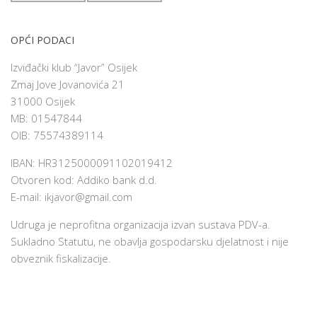
OPĆI PODACI
Izviđački klub “Javor” Osijek
Zmaj Jove Jovanovića 21
31000 Osijek
MB: 01547844
OIB: 75574389114
IBAN: HR3125000091102019412
Otvoren kod: Addiko bank d.d.
E-mail:
ikjavor@gmail.com
Udruga je neprofitna organizacija izvan sustava PDV-a.
Sukladno Statutu, ne obavlja gospodarsku djelatnost i nije
obveznik fiskalizacije.