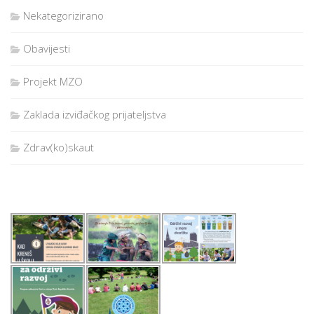
Nekategorizirano
Obavijesti
Projekt MZO
Zaklada izviđačkog prijateljstva
Zdrav(ko)skaut