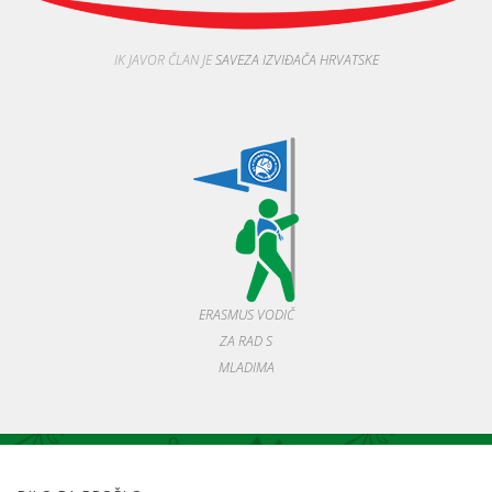
IK JAVOR ČLAN JE
SAVEZA IZVIĐAČA HRVATSKE
ERASMUS VODIČ
ZA RAD S
MLADIMA