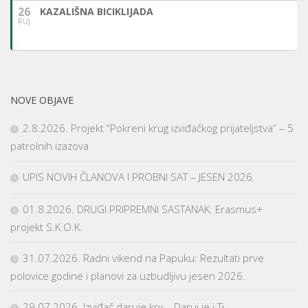
26
KAZALIŠNA BICIKLIJADA
RUJ
NOVE OBJAVE
2.8.2026. Projekt “Pokreni krug izviđačkog prijateljstva” – 5
patrolnih izazova
UPIS NOVIH ČLANOVA I PROBNI SAT – JESEN 2026.
01.8.2026. DRUGI PRIPREMNI SASTANAK: Erasmus+
projekt S.K.O.K.
31.07.2026. Radni vikend na Papuku: Rezultati prve
polovice godine i planovi za uzbudljivu jesen 2026.
29.07.2026. Izviđač daruje krv – Daruj je i Ti