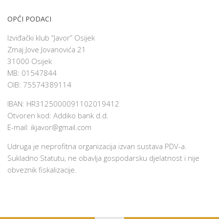
OPĆI PODACI
Izviđački klub “Javor” Osijek
Zmaj Jove Jovanovića 21
31000 Osijek
MB: 01547844
OIB: 75574389114
IBAN: HR3125000091102019412
Otvoren kod: Addiko bank d.d.
E-mail:
ikjavor@gmail.com
Udruga je neprofitna organizacija izvan sustava PDV-a.
Sukladno Statutu, ne obavlja gospodarsku djelatnost i nije
obveznik fiskalizacije.