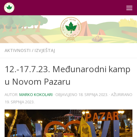
Skip to content
AKTIVNOSTI
/
IZVJEŠTAJ
12.-17.7.23. Međunarodni kamp
u Novom Pazaru
AUTOR:
MARKO KOKOLARI
· OBJAVLJENO
18. SRPNJA 2023.
· AŽURIRANO
19. SRPNJA 2023.