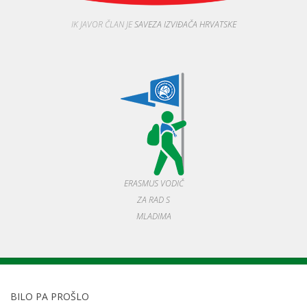
IK JAVOR ČLAN JE
SAVEZA IZVIĐAČA HRVATSKE
ERASMUS VODIČ
ZA RAD S
MLADIMA
BILO PA PROŠLO