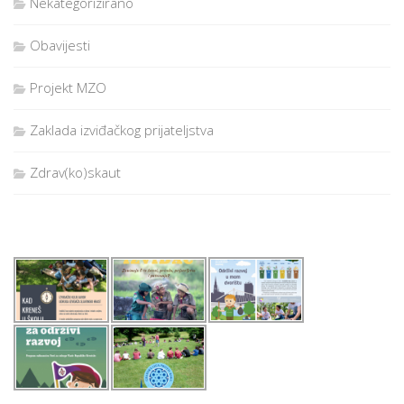
Nekategorizirano
Obavijesti
Projekt MZO
Zaklada izviđačkog prijateljstva
Zdrav(ko)skaut