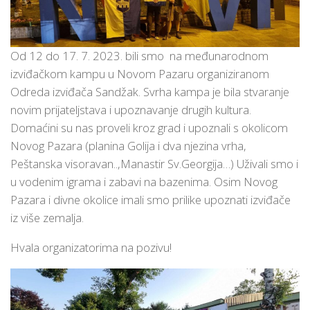
Od 12 do 17. 7. 2023. bili smo na međunarodnom
izviđačkom kampu u Novom Pazaru organiziranom
Odreda izviđača Sandžak. Svrha kampa je bila stvaranje
novim prijateljstava i upoznavanje drugih kultura.
Domaćini su nas proveli kroz grad i upoznali s okolicom
Novog Pazara (planina Golija i dva njezina vrha,
Peštanska visoravan..,Manastir Sv.Georgija…) Uživali smo i
u vodenim igrama i zabavi na bazenima. Osim Novog
Pazara i divne okolice imali smo prilike upoznati izviđače
iz više zemalja.
Hvala organizatorima na pozivu!