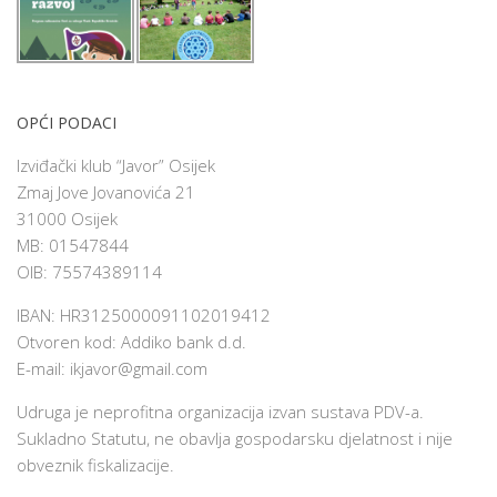
OPĆI PODACI
Izviđački klub “Javor” Osijek
Zmaj Jove Jovanovića 21
31000 Osijek
MB: 01547844
OIB: 75574389114
IBAN: HR3125000091102019412
Otvoren kod: Addiko bank d.d.
E-mail:
ikjavor@gmail.com
Udruga je neprofitna organizacija izvan sustava PDV-a.
Sukladno Statutu, ne obavlja gospodarsku djelatnost i nije
obveznik fiskalizacije.