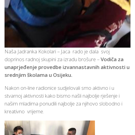
Naša Jadranka Kokolari – Jaca rado je dala svoj
doprinos radnoj skupini za izradu brošure –
Vodiča za
unaprjeđenje provedbe izvannastavnih aktivnosti u
srednjim školama u Osijeku.
Nakon on-line radionice sudjelovali smo aktivno i u
stvarnoj aktivnosti kako bismo našli najbolje rješenje i
našim mladima ponudili najbolje za njihovo slobodno i
kreativno vrijeme.