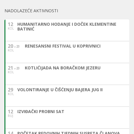
NADOLAZEĆE AKTIVNOSTI
12
HUMANITARNO HODANJE I DOČEK KLEMENTINE
BATINIĆ
KOL
20
RENESANSNI FESTIVAL U KOPRIVNICI
23
KOL
21
KOTLIĆIJADA NA BORAČKOM JEZERU
23
KOL
29
VOLONTIRANJE U ČIŠĆENJU BAJERA JUG II
KOL
12
IZVIĐAČKI PROBNI SAT
RUJ
14
POČETAK REDOVNIH TJEDNIH SUSRETA ČLANOVA