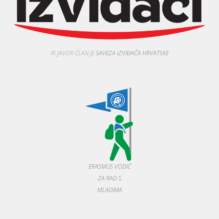
IK JAVOR ČLAN JE
SAVEZA IZVIĐAČA HRVATSKE
ERASMUS VODIČ
ZA RAD S
MLADIMA