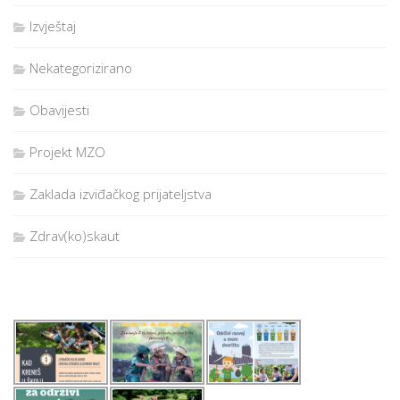
Izvještaj
Nekategorizirano
Obavijesti
Projekt MZO
Zaklada izviđačkog prijateljstva
Zdrav(ko)skaut