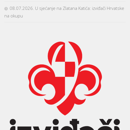
08.07.2026. U sjećanje na Zlatana Katića: izviđači Hrvatske
na okupu