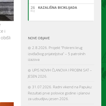
26
KAZALIŠNA BICIKLIJADA
RUJ
e
e i
obišli
NOVE OBJAVE
2.8.2026. Projekt “Pokreni krug
izviđačkog prijateljstva” – 5 patrolnih
izazova
UPIS NOVIH ČLANOVA I PROBNI SAT –
JESEN 2026.
31.07.2026. Radni vikend na Papuku:
Rezultati prve polovice godine i planovi
za uzbudljivu jesen 2026.