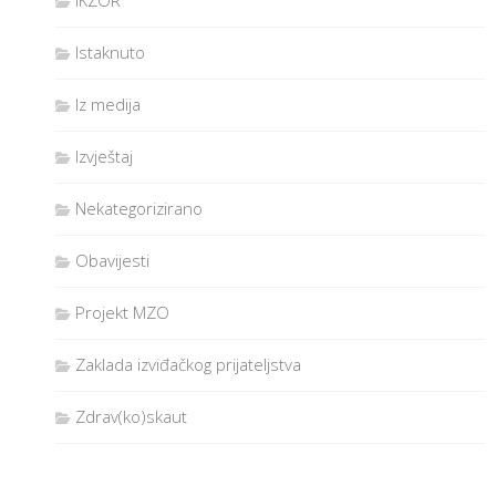
Istaknuto
Iz medija
Izvještaj
Nekategorizirano
Obavijesti
Projekt MZO
Zaklada izviđačkog prijateljstva
Zdrav(ko)skaut