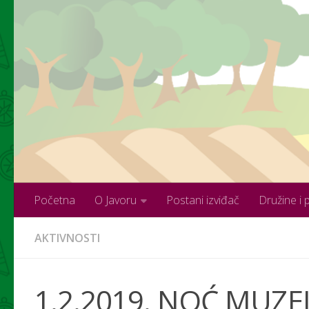
Skip to content
Početna
O Javoru
Postani izviđač
Družine i 
AKTIVNOSTI
1.2.2019. NOĆ MUZE