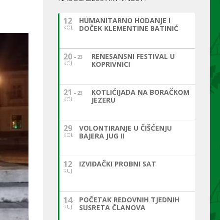
12
HUMANITARNO HODANJE I
DOČEK KLEMENTINE BATINIĆ
KOL
20
RENESANSNI FESTIVAL U
23
KOPRIVNICI
KOL
21
KOTLIĆIJADA NA BORAČKOM
23
JEZERU
KOL
29
VOLONTIRANJE U ČIŠĆENJU
BAJERA JUG II
KOL
12
IZVIĐAČKI PROBNI SAT
RUJ
14
POČETAK REDOVNIH TJEDNIH
SUSRETA ČLANOVA
RUJ