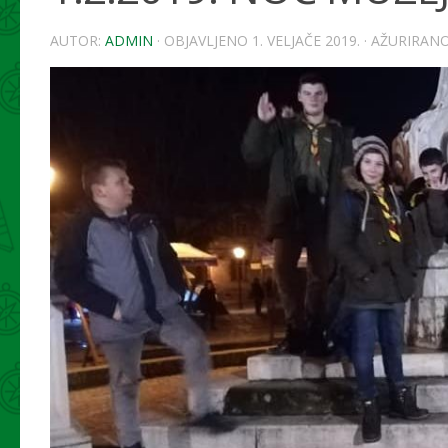
AUTOR:
ADMIN
· OBJAVLJENO
1. VELJAČE 2019.
· AŽURIRAN