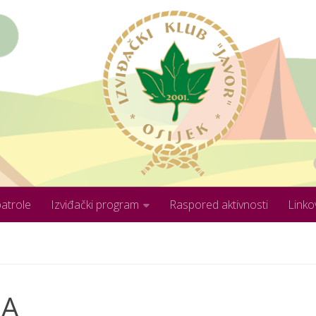
patrole
Izviđački program
Raspored aktivnosti
Linko
JA