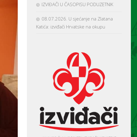
IZVIĐAČI U ČASOPISU PODUZETNIK
08.07.2026. U sjećanje na Zlatana
Katića: izviđači Hrvatske na okupu