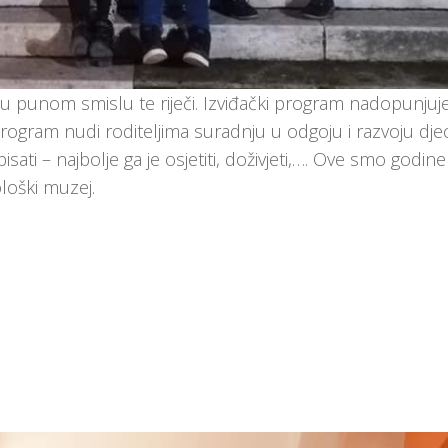
u punom smislu te riječi. Izviđački program nadopunjuj
ogram nudi roditeljima suradnju u odgoju i razvoju djec
ti – najbolje ga je osjetiti, doživjeti,…. Ove smo godine 
loški muzej.