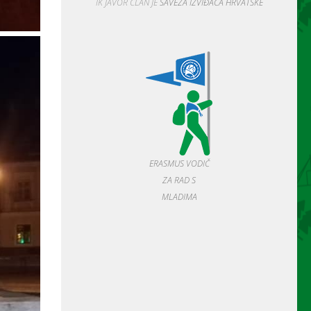
IK JAVOR ČLAN JE
SAVEZA IZVIĐAČA HRVATSKE
ERASMUS VODIČ
ZA RAD S
MLADIMA