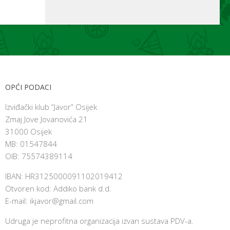
OPĆI PODACI
Izviđački klub “Javor” Osijek
Zmaj Jove Jovanovića 21
31000 Osijek
MB: 01547844
OIB: 75574389114
IBAN: HR3125000091102019412
Otvoren kod: Addiko bank d.d.
E-mail:
ikjavor@gmail.com
Udruga je neprofitna organizacija izvan sustava PDV-a.