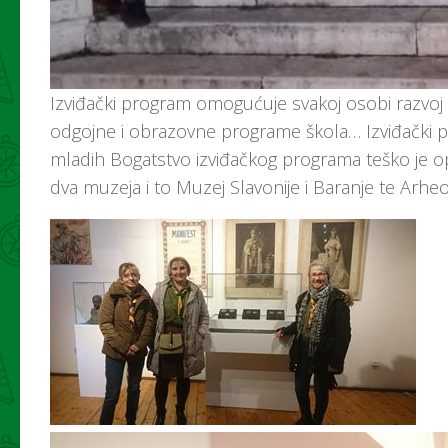
Izviđački program omogućuje svakoj osobi razvoj 
odgojne i obrazovne programe škola… Izviđački pr
mladih Bogatstvo izviđačkog programa teško je opisa
dva muzeja i to Muzej Slavonije i Baranje te Arheo