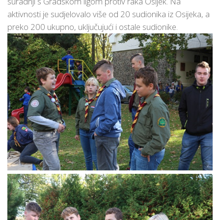
suradnji s Gradskom ligom protiv raka Osijek. Na
aktivnosti je sudjelovalo više od 20 sudionika iz Osijeka, a
preko 200 ukupno, uključujući i ostale sudionike.