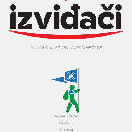
IK JAVOR ČLAN JE
SAVEZA IZVIĐAČA HRVATSKE
ERASMUS VODIČ
ZA RAD S
MLADIMA