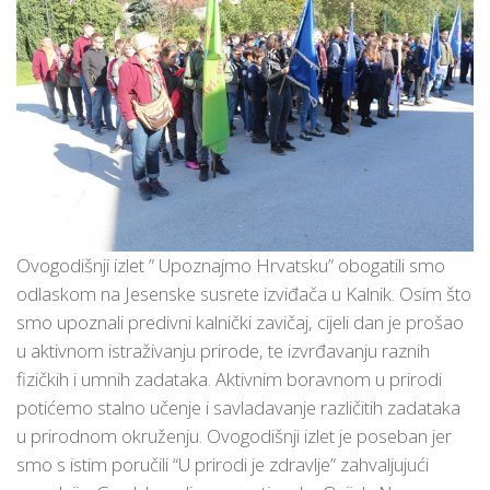
Ovogodišnji izlet ” Upoznajmo Hrvatsku” obogatili smo
odlaskom na Jesenske susrete izviđača u Kalnik. Osim što
smo upoznali predivni kalnički zavičaj, cijeli dan je prošao
u aktivnom istraživanju prirode, te izvrđavanju raznih
fizičkih i umnih zadataka. Aktivnim boravnom u prirodi
potićemo stalno učenje i savladavanje različitih zadataka
u prirodnom okruženju. Ovogodišnji izlet je poseban jer
smo s istim poručili “U prirodi je zdravlje” zahvaljujući