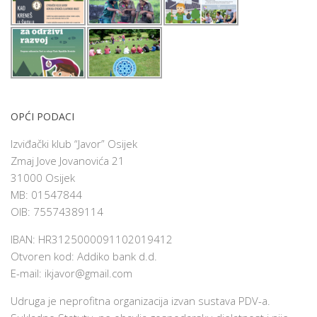
OPĆI PODACI
Izviđački klub “Javor” Osijek
Zmaj Jove Jovanovića 21
31000 Osijek
MB: 01547844
OIB: 75574389114
IBAN: HR3125000091102019412
Otvoren kod: Addiko bank d.d.
E-mail:
ikjavor@gmail.com
Udruga je neprofitna organizacija izvan sustava PDV-a.