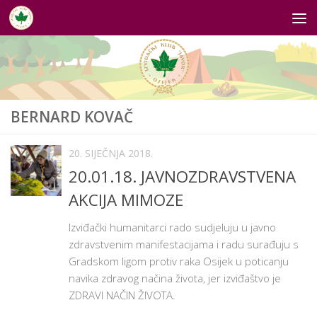
Skip to content
BERNARD KOVAČ
20. SIJEČNJA 2018.
20.01.18. JAVNOZDRAVSTVENA
AKCIJA MIMOZE
Izviđački humanitarci rado sudjeluju u javno
zdravstvenim manifestacijama i radu surađuju s
Gradskom ligom protiv raka Osijek u poticanju
navika zdravog načina života, jer izviđaštvo je
ZDRAVI NAČIN ŽIVOTA.