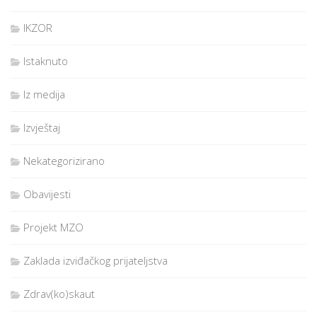
IKZOR
Istaknuto
Iz medija
Izvještaj
Nekategorizirano
Obavijesti
Projekt MZO
Zaklada izviđačkog prijateljstva
Zdrav(ko)skaut