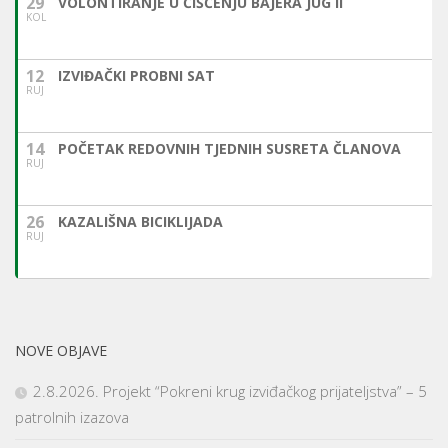
29
VOLONTIRANJE U ČIŠĆENJU BAJERA JUG II
KOL
12
IZVIĐAČKI PROBNI SAT
RUJ
14
POČETAK REDOVNIH TJEDNIH SUSRETA ČLANOVA
RUJ
26
KAZALIŠNA BICIKLIJADA
RUJ
NOVE OBJAVE
2.8.2026. Projekt “Pokreni krug izviđačkog prijateljstva” – 5
patrolnih izazova