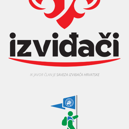
IK JAVOR ČLAN JE
SAVEZA IZVIĐAČA HRVATSKE